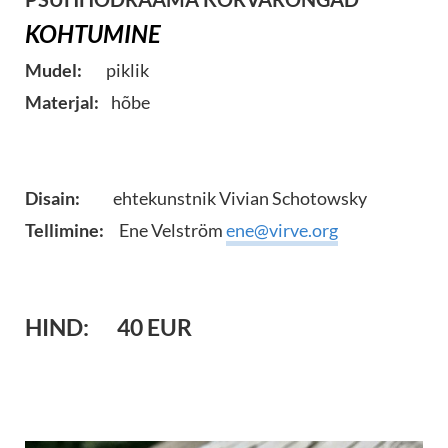
KOHTUMINE
Mudel:
piklik
Materjal:
hõbe
Disain:
ehtekunstnik Vivian Schotowsky
Tellimine:
Ene Velström
ene@virve.org
HIND:
40 EUR