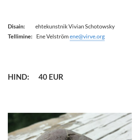
Disain:
ehtekunstnik Vivian Schotowsky
Tellimine:
Ene Velström
ene@virve.org
HIND:
40 EUR