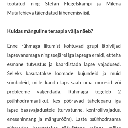
töötatud ning Stefan Flegelskampi ja Milena
Mutafchieva täiendatud lähenemisviisil.
Kuidas mänguline teraapia välja näeb?
Enne rühmaga liitumist kohtuvad grupi läbiviijad
lapsevanemaga ning seejärel iga lapsega eraldi, et teha
esmane tutvustus ja kaardistada lapse vajadused.
Selleks kasutatakse loomade kujundeid ja muid
sümboleid, mille kaudu laps saab oma muresid või
probleeme väljendada. Rühmaga tegeleb 2
psühhodramaatikut, kes pööravad tähelepanu iga
lapse baasvajadustele (turvatunne, kontrollivajadus,
enesehinnang ja mängurõõm). Laste psühhodraama