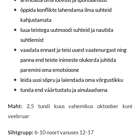
õppida konflikte lahendama ilma suhteid
kahjustamata
luua teistega uutmoodi suhteid ja nautida
suhtlemist
vaadata ennast ja teisi uuest vaatenurgast ning
panna end teiste inimeste olukorda juhtida
paremini oma emotsioone
leida uusi sõpru ja laiendada oma võrgustikku
tunda end väärtustatu ja ainulaadsena
Maht:
2,5 tundi kuus vahemikus oktoober kuni
veebruar
Sihtgrupp:
6-10 noort vanuses 12-17