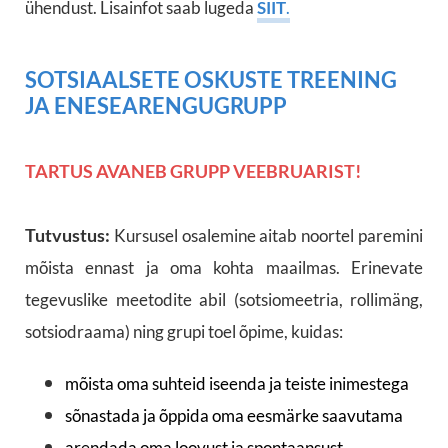
ühendust. Lisainfot saab lugeda
SIIT
.
SOTSIAALSETE OSKUSTE TREENING
JA ENESEARENGUGRUPP
TARTUS AVANEB GRUPP VEEBRUARIST!
Tutvustus:
Kursusel osalemine aitab noortel paremini
mõista ennast ja oma kohta maailmas. Erinevate
tegevuslike meetodite abil (sotsiomeetria, rollimäng,
sotsiodraama) ning grupi toel õpime, kuidas:
mõista oma suhteid iseenda ja teiste inimestega
sõnastada ja õppida oma eesmärke saavutama
arendada oma loovust ja spontaansust