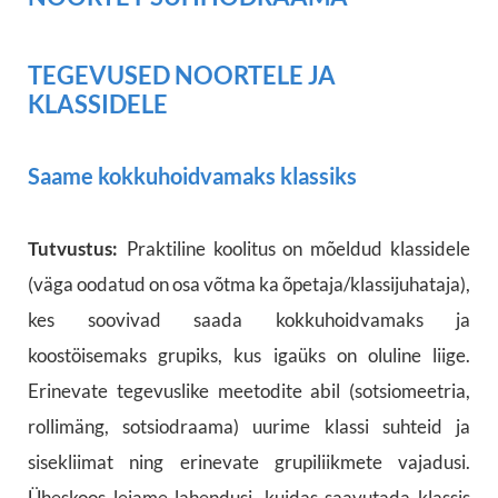
TEGEVUSED NOORTELE JA
KLASSIDELE
Saame kokkuhoidvamaks klassiks
Tutvustus:
Praktiline koolitus on mõeldud klassidele
(väga oodatud on osa võtma ka õpetaja/klassijuhataja),
kes soovivad saada kokkuhoidvamaks ja
koostöisemaks grupiks, kus igaüks on oluline liige.
Erinevate tegevuslike meetodite abil (sotsiomeetria,
rollimäng, sotsiodraama) uurime klassi suhteid ja
sisekliimat ning erinevate grupiliikmete vajadusi.
Üheskoos leiame lahendusi, kuidas saavutada klassis