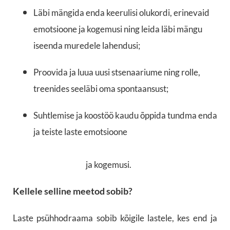
Läbi mängida enda keerulisi olukordi, erinevaid
emotsioone ja kogemusi ning leida läbi mängu
iseenda muredele lahendusi;
Proovida ja luua uusi stsenaariume ning rolle,
treenides seeläbi oma spontaansust;
Suhtlemise ja koostöö kaudu õppida tundma enda
ja teiste laste emotsioone
ja kogemusi.
Kellele selline meetod sobib?
Laste psühhodraama sobib kõigile lastele, kes end ja