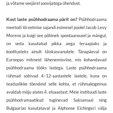
ja võtame seejärel soovijatega ühendust.
Kust laste psühhodraama pärit on?
Psühhodraama
meetodi lõi eelmise sajandi esimesel poolel Jacob Levy
Moreno ja kuigi see põhineb spontaansusel ja mängul,
on seda kasutatud pikka aega teraapiaks ja
koolitusteks ainult täiskasvanutele. Tänapäeval on
Euroopas mitmeid lähenemisviise, mis kohandavad
psühhodraama tööks lastega. Laste psühhodraama
rühmad sobivad 4–12-aastastele lastele, kuna on
teaduslikke tõendeid selle kohta, et rühmakogemus
avaldab mõju alates 4. eluaastast. Meie instituudi laste
psühhodramaatikud tuginevad Saksamaal ning
Bulgaarias kasutataval ja Alphonse Eichingeri välja