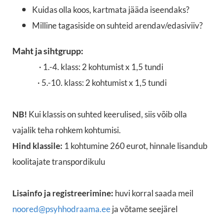
Kuidas olla koos, kartmata jääda iseendaks?
Milline tagasiside on suhteid arendav/edasiviiv?
Maht ja sihtgrupp:
· 1.-4. klass: 2 kohtumist x 1,5 tundi
· 5.-10. klass: 2 kohtumist x 1,5 tundi
NB!
Kui klassis on suhted keerulised, siis võib olla
vajalik teha rohkem kohtumisi.
Hind klassile:
1 kohtumine 260 eurot, hinnale lisandub
koolitajate transpordikulu
Lisainfo ja registreerimine:
huvi korral saada meil
noored@psyhhodraama.ee
ja võtame seejärel