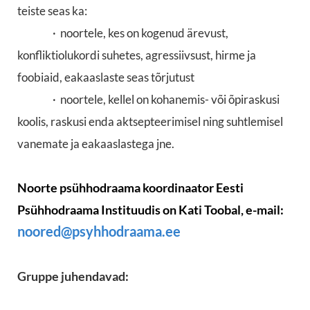
teiste seas ka:
· noortele, kes on kogenud ärevust,
konfliktiolukordi suhetes, agressiivsust, hirme ja
foobiaid, eakaaslaste seas tõrjutust
· noortele, kellel on kohanemis- või õpiraskusi
koolis, raskusi enda aktsepteerimisel ning suhtlemisel
vanemate ja eakaaslastega jne.
Noorte psühhodraama koordinaator Eesti
Psühhodraama Instituudis on Kati Toobal
, e-mail:
noored@psyhhodraama.ee
Gruppe juhendavad: