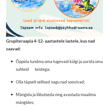
Grupiteraapia 4-12- aastastele lastele, kus nad
saavad:
Õppida tundma oma tugevaid külgi ja uurida oma
suhteid teistega;
Olla täpselt sellised nagu nad soovivad;
Mängida ja lõbutseda ning avastada maailma
mängides;