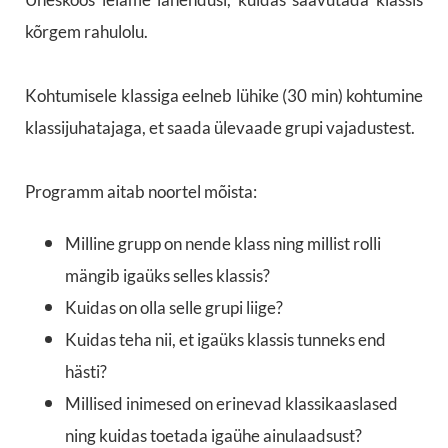
kõrgem rahulolu.
Kohtumisele klassiga eelneb lühike (30 min) kohtumine
klassijuhatajaga, et saada ülevaade grupi vajadustest.
Programm aitab noortel mõista:
Milline grupp on nende klass ning millist rolli
mängib igaüks selles klassis?
Kuidas on olla selle grupi liige?
Kuidas teha nii, et igaüks klassis tunneks end
hästi?
Millised inimesed on erinevad klassikaaslased
ning kuidas toetada igaühe ainulaadsust?