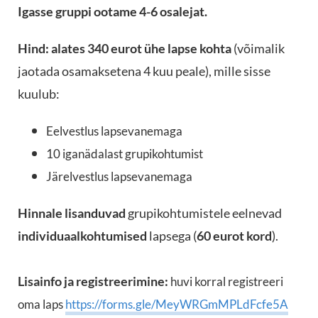
Igasse gruppi ootame 4-6 osalejat.
Hind: alates 340 eurot ühe lapse kohta
(võimalik
jaotada osamaksetena 4 kuu peale), mille sisse
kuulub:
Eelvestlus lapsevanemaga
10 iganädalast grupikohtumist
Järelvestlus lapsevanemaga
Hinnale lisanduvad
grupikohtumistele eelnevad
individuaalkohtumised
lapsega (
60 eurot kord
).
Lisainfo ja registreerimine:
huvi korral registreeri
oma laps
https://forms.gle/MeyWRGmMPLdFcfe5A