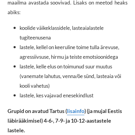
maailma avastada soovivad. Lisaks on meetod heaks
abiks:
koolide väikeklassidele, lasteaialastele
tugiteenusena
lastele, kellel on keeruline toime tulla ärevuse,
agressiivsuse, hirmu ja teiste emotsioonidega
lastele, kelle elus on toimunud suur muutus
(vanemate lahutus, venna/õe sünd, lasteaia või
kooli vahetus)
lastele, kes vajavad enesekindlust
Grupid on avatud Tartus (
lisainfo
)
(ja mujal Eestis
läbirääkimisel) 4-6-, 7-9- ja 10-12-aastastele
lastele.