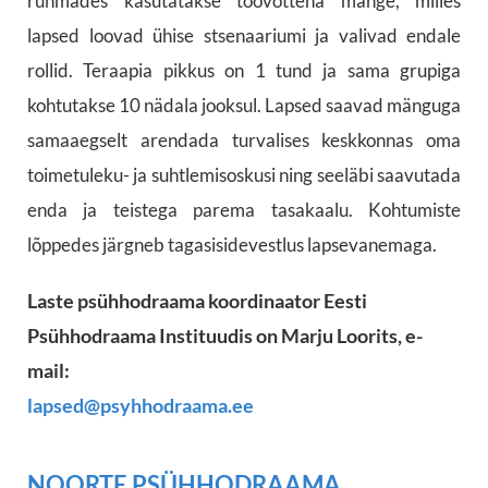
rühmades kasutatakse töövõttena mänge, milles
lapsed loovad ühise stsenaariumi ja valivad endale
rollid. Teraapia pikkus on 1 tund ja sama grupiga
kohtutakse 10 nädala jooksul. Lapsed saavad mänguga
samaaegselt arendada turvalises keskkonnas oma
toimetuleku- ja suhtlemisoskusi ning seeläbi saavutada
enda ja teistega parema tasakaalu. Kohtumiste
lõppedes järgneb tagasisidevestlus lapsevanemaga.
Laste psühhodraama koordinaator Eesti
Psühhodraama Instituudis on Marju Loorits, e-
mail:
lapsed@psyhhodraama.ee
NOORTE PSÜHHODRAAMA