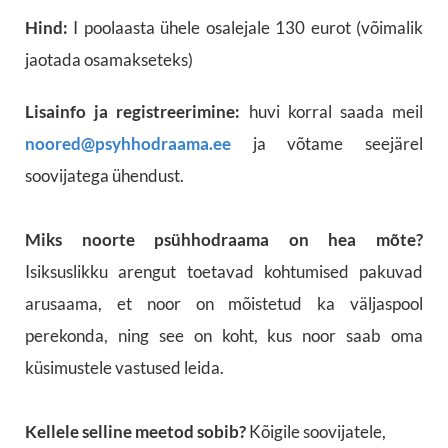
Hind:
I poolaasta ühele osalejale 130 eurot (võimalik
jaotada osamakseteks)
Lisainfo ja registreerimine:
huvi korral saada meil
noored@psyhhodraama.ee
ja võtame seejärel
soovijatega ühendust.
Miks noorte psühhodraama on hea mõte?
Isiksuslikku arengut toetavad kohtumised pakuvad
arusaama, et noor on mõistetud ka väljaspool
perekonda, ning see on koht, kus noor saab oma
küsimustele vastused leida.
Kellele selline meetod sobib?
Kõigile soovijatele,