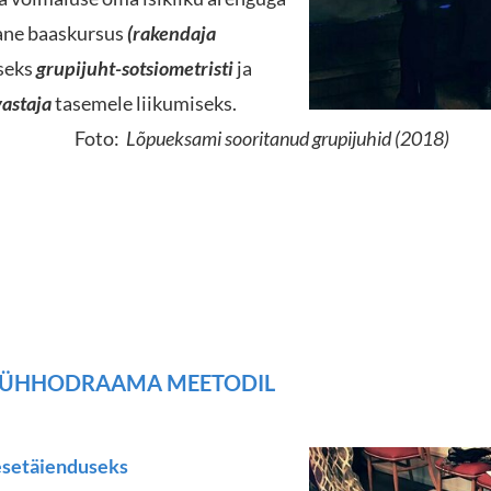
ane baaskursus
(rakendaja
useks
grupijuht-sotsiometristi
ja
astaja
tasemele liikumiseks.
o:
L
õpueksami sooritanud grupijuhid (2018)
SÜHHODRAAMA MEETODIL
esetäienduseks