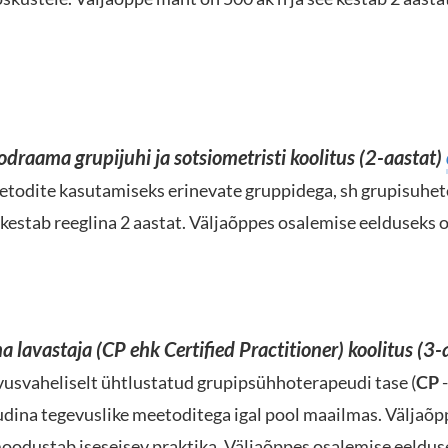
draama grupijuhi ja sotsiometristi koolitus (2-aastat)
etodite kasutamiseks erinevate gruppidega, sh grupisuhe
 kestab reeglina 2 aastat. Väljaõppes osalemise eelduseks 
a lavastaja
(CP ehk Certified Practitioner)
koolitus (3-
usvaheliselt ühtlustatud grupipsühhoterapeudi tase (
CP
-
ina tegevuslike meetoditega igal pool maailmas. Väljaõppe
oodustab iseseisev praktika. Väljaõppes osalemise eeldus