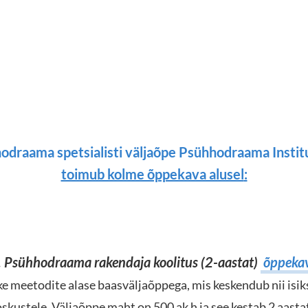
odraama spetsialisti väljaõpe Psühhodraama Insti
toimub kolme õppekava alusel
:
. Psühhodraama rakendaja koolitus (2-aastat)
õppeka
 meetodite alase baasväljaõppega, mis keskendub nii isiks
oskustele. Väljaõppe maht on 500 ak h ja see kestab 2 aasta