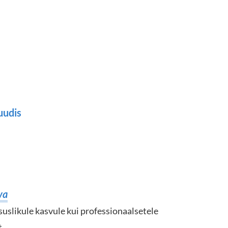
tuudis
va
uslikule kasvule kui professionaalsetele
t
.