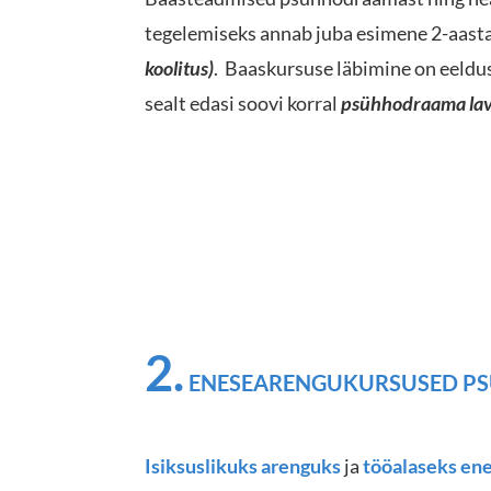
tegelemiseks annab juba esimene 2-aast
koolitus)
. Baaskursuse läbimine on eeld
sealt edasi soovi korral
psühhodraama lav
Fot
2.
ENESEARENGUKURSUSED P
I
siksuslikuks arenguks
ja
tööalaseks en