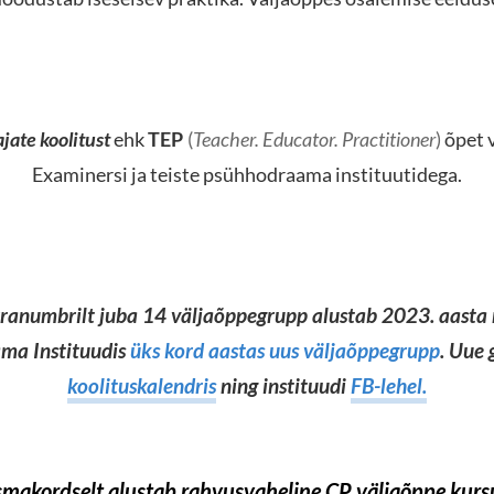
ate koolitust
ehk
TEP
(
Teacher. Educator. Practitioner
)
õpet v
Examinersi ja teiste psühhodraama instituutidega.
rranumbrilt juba 14 väljaõppegrupp alustab 2023. aasta 
ama Instituudis
üks kord aastas
uus väljaõppegrupp
. Uue
koolituskalendris
ning instituudi
FB-lehel.
makordselt alustab rahvusvaheline CP väljaõppe kursu