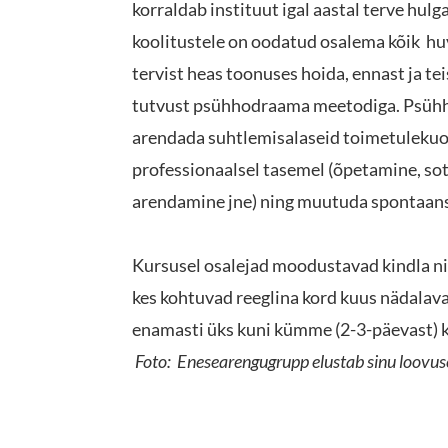
korraldab
instituut
igal aastal terve hul
koolitustele on oodatud osalema kõik hu
tervist heas toonuses hoida, ennast ja te
tutvust psühhodraama meetodiga. Psüh
arendada suhtlemisalaseid toimetulekuos
professionaalsel tasemel (õpetamine, sot
arendamine jne) ning muutuda spontaan
Kursusel osalejad moodustavad kindla nin
kes kohtuvad reeglina kord kuus nädalav
enamasti üks kuni kümme (2-3-päevast) 
Foto: Enesearengugrupp elustab sinu loovus