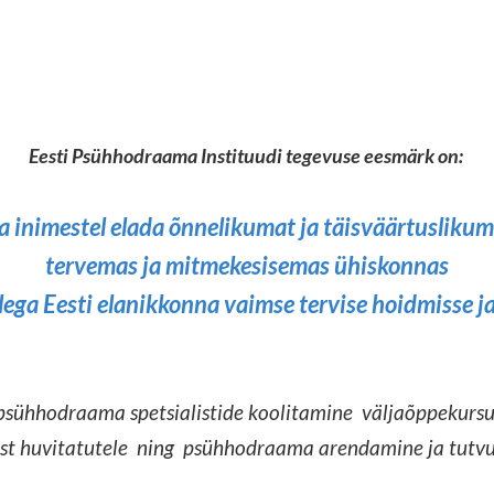
Eesti Psühhodraama Instituudi tegevuse eesmärk on:
a inimestel elada õnnelikumat ja täisväärtuslikum
tervemas ja mitmekesisemas ühiskonnas
lega Eesti elanikkonna vaimse tervise hoidmisse j
psühhodraama spetsialistide koolitamine
väljaõppekursus
st huvitatutele
ning
psühhodraama arendamine ja tutv