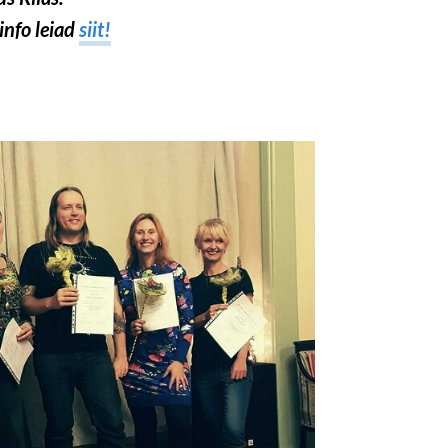
info leiad
siit!