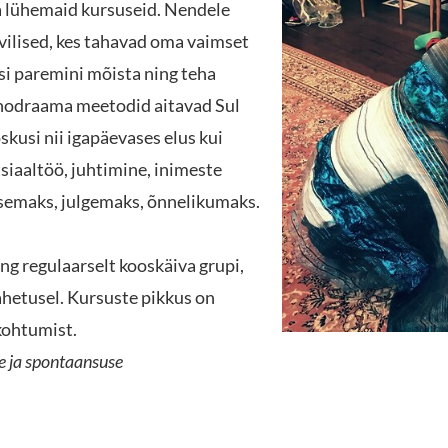
ga lühemaid kursuseid
. Nendele
vilised, kes tahavad oma vaimset
isi paremini mõista ning teha
hodraama meetodid aitavad Sul
kusi nii igapäevases elus kui
siaaltöö, juhtimine, inimeste
semaks, julgemaks, õnnelikumaks.
g regulaarselt kooskäiva grupi,
ahetusel
.
Kursuste pikkus on
kohtumist.
e ja spontaansuse