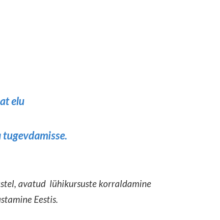
at elu
a tugevdamisse.
tel,
avatud
lühikursuste korraldamine
ustamine
Eestis
.