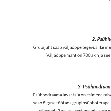
2. Psühho
Grupijuht saab väljaõppe tegevuslike me
Väljaõppe maht on 700 ak h ja see
3. Psühhodraam
Psühhodraama lavastaja on esimene rahv
saab õiguse töötada grupipsühhoterapeud
vähemalt 3 aastat, sest peamise osa m