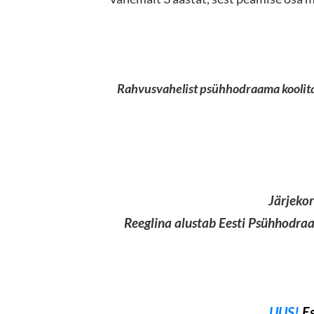
Rahvusvahelist psühhodraama koolitaj
Järjeko
Reeglina alustab Eesti Psühhodra
UUS!
Es