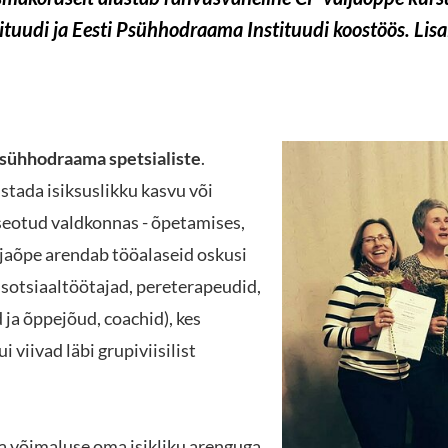
tuudi ja Eesti Psühhodraama Instituudi koostöös. Lisa
sühhodraama spetsialiste
.
stada isiksuslikku kasvu või
eotud valdkonnas - õpetamises,
äljaõpe arendab tööalaseid oskusi
 sotsiaaltöötajad, pereterapeudid,
 ja õppejõud, coachid), kes
 viivad läbi grupiviisilist
 võimaluse oma isikliku arenguga