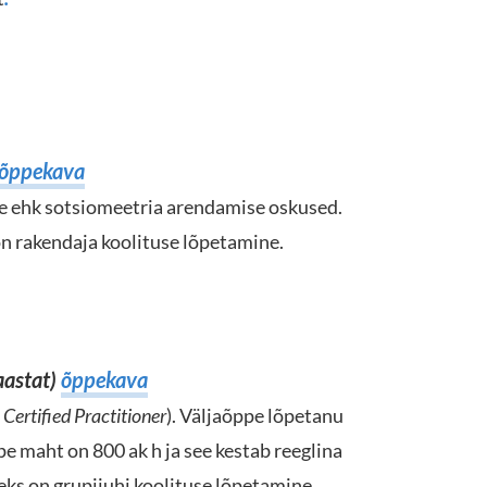
õppekava
te ehk sotsiomeetria arendamise oskused.
on rakendaja koolituse lõpetamine.
aastat)
õppekava
Certified Practitioner
). Väljaõppe lõpetanu
 maht on 800 ak h ja see kestab reeglina
eks on grupijuhi koolituse lõpetamine.