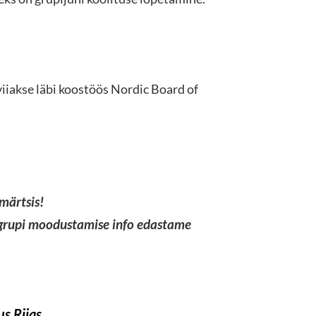
iiakse läbi koostöös Nordic Board of
märtsis!
 grupi moodustamise info edastame
s Riias.