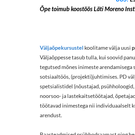
Õpe toimub koostöös Läti Moreno Insti
Väljaõpekursustel
koolitame välja uusi
p
Väljaõppesse tasub tulla, kui soovid panu
tegutsed mõnes inimeste arendamisega s
sotsiaaltöös, (projekti)juhtimises. PD v
spetsialistidel (nõustajad, psühholoogid,
noorsoo- ja lastekaitsetöötajad, õpetajad
töötavad inimestega nii individuaalselt kui
arendust.
Baasteadmised psühhodraamast ning hea