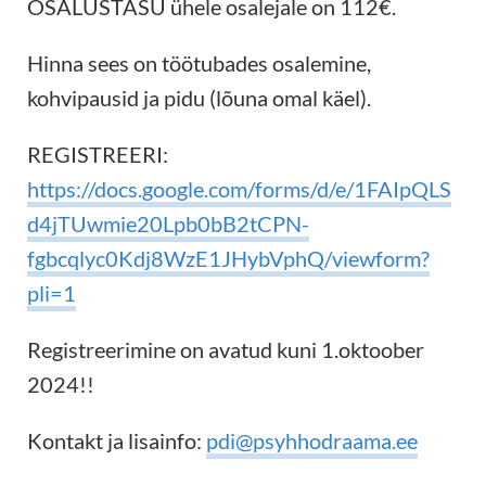
OSALUSTASU ühele osalejale on 112€.
Hinna sees on töötubades osalemine,
kohvipausid ja pidu (lõuna omal käel).
REGISTREERI:
https://docs.google.com/forms/d/e/1FAIpQLS
d4jTUwmie20Lpb0bB2tCPN-
fgbcqlyc0Kdj8WzE1JHybVphQ/viewform?
pli=1
Registreerimine on avatud kuni 1.oktoober
2024!!
Kontakt ja lisainfo:
pdi@psyhhodraama.ee